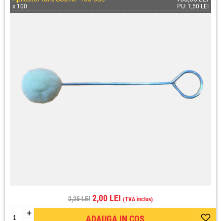
x 100
PU: 1,50 LEI
2,00 LEI
2,25 LEI
(TVA inclus)
+
ADAUGA IN COS