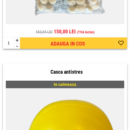
150,00 LEI
183,04 LEI
(TVA inclus)
+
ADAUGA IN COS
-
Casca antistres
te calmeaza