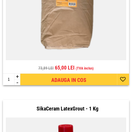
65,00 LEI
73,89 LEI
(TVA inclus)
+
ADAUGA IN COS
-
SikaCeram LatexGrout - 1 Kg