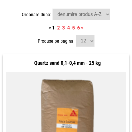
Ordonare dupa:
«
1
2
3
4
5
6
»
Produse pe pagina:
Quartz sand 0,1-0,4 mm - 25 kg