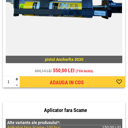
pistol Anchorfix 3030
550,00 LEI
694,14 LEI
(TVA inclus)
+
ADAUGA IN COS
-
Aplicator fara Scame
Alte variante ale produsului*:
Aplicator fara Scame -100 buc
150,00 LEI