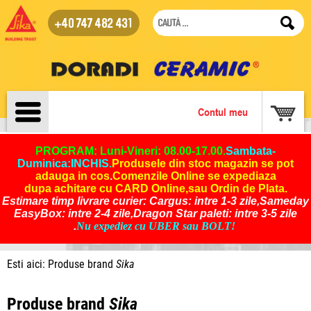
+40 747 482 431
Contul meu
PROGRAM: Luni-Vineri: 08.00-17.00.
Sambata-
Duminica:INCHIS
.
Produsele din stoc magazin se pot
adauga in cos
.
Comenzile Online se expediaza
dupa achitare cu CARD Online,sau Ordin de Plata.
Estimare timp livrare curier: Cargus: intre 1-3 zile,Sameday
EasyBox: intre 2-4 zile,Dragon Star paleti: intre 3-5 zile
.
Nu expediez cu UBER sau BOLT!
Esti aici: Produse brand
Sika
Produse brand
Sika