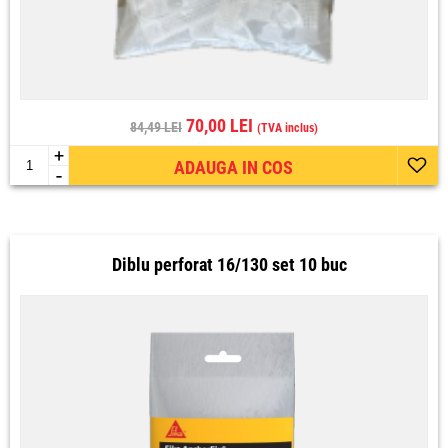
70,00 LEI
84,49 LEI
(TVA inclus)
+
ADAUGA IN COS
-
Diblu perforat 16/130 set 10 buc