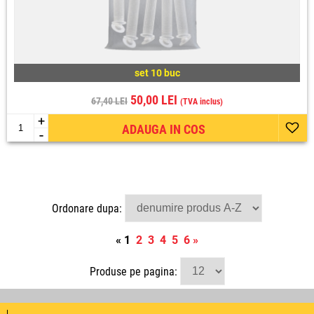
set 10 buc
50,00 LEI
67,40 LEI
(TVA inclus)
+
ADAUGA IN COS
-
Ordonare dupa:
«
1
2
3
4
5
6
»
Produse pe pagina: