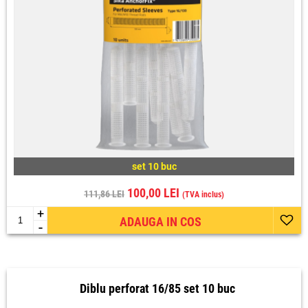
set 10 buc
100,00 LEI
111,86 LEI
(TVA inclus)
+
ADAUGA IN COS
-
Diblu perforat 16/85 set 10 buc