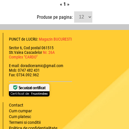
«
1
»
Produse pe pagina:
PUNCT de LUCRU:
Magazin BUCURESTI
Sector 6, Cod postal 061515
Str.Valea Cascadelor
Nr. 26A
Complex "CARDO"
E-mail: doradiceramic@gmail.com
Mob: 0747 482 431
Fax: 0734.092.962
Securizat certificat
Certificat de:
Trustindex
Contact
Cum cumpar
Cum platesc
Termeni si conditii
Politica de confidentialitate