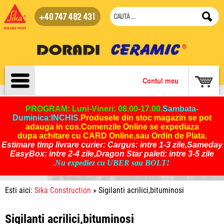
+40 747 482 431
Contul meu
PROGRAM: Luni-Vineri: 08.00-17.00.
Sambata-
Duminica:INCHIS
.
Produsele din stoc magazin se pot
adauga in cos
.
Comenzile Online se expediaza
dupa achitare cu CARD Online,sau Ordin de Plata.
Estimare timp livrare curier: Cargus: intre 1-3 zile,Sameday
EasyBox: intre 2-4 zile,Dragon Star paleti: intre 3-5 zile
.
Nu expediez cu UBER sau BOLT!
Esti aici:
Sika Construction
» Sigilanti acrilici,bituminosi
Sigilanti acrilici,bituminosi