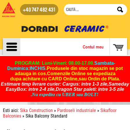
+40 747 482 431
Contul meu
PROGRAM: Luni-Vineri: 08.00-17.00.
Sambata-
Duminica:INCHIS
.
Produsele din stoc magazin se pot
adauga in cos
.
Comenzile Online se expediaza
dupa achitare cu CARD Online,sau Ordin de Plata.
Estimare timp livrare curier: Cargus: intre 1-3 zile,Sameday
EasyBox: intre 2-4 zile,Dragon Star paleti: intre 3-5 zile
.
Nu expediez cu UBER sau BOLT!
Esti aici:
Sika Construction
»
Pardoseli industriale
»
Sikafloor
Balconies
» Sika Balcony Standard