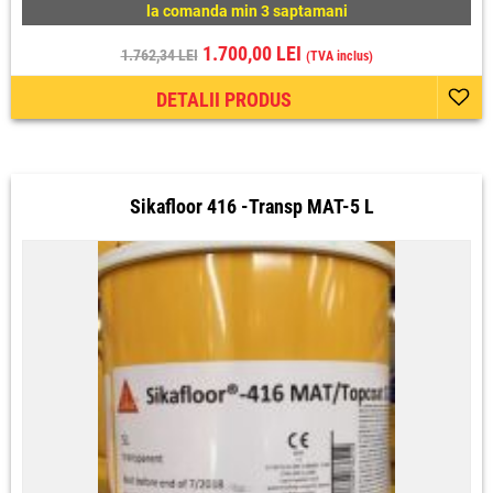
la comanda min 3 saptamani
1.700,00 LEI
1.762,34 LEI
(TVA inclus)
DETALII PRODUS
Sikafloor 416 -Transp MAT-5 L