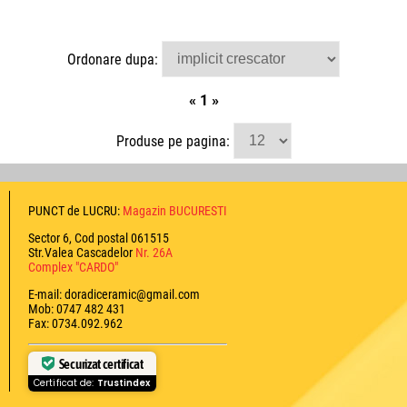
Ordonare dupa:
«
1
»
Produse pe pagina:
PUNCT de LUCRU:
Magazin BUCURESTI
Sector 6, Cod postal 061515
Str.Valea Cascadelor
Nr. 26A
Complex "CARDO"
E-mail: doradiceramic@gmail.com
Mob: 0747 482 431
Fax: 0734.092.962
Securizat certificat
Certificat de:
Trustindex