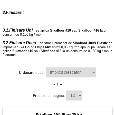
3.Finisare :
3.1.Finisare Uni
:
se aplica
Sikafloor 410
sau
Sikafloor 416
la un
consum de 0,150 kg / mp
3.2.Finisare Deco :
pe stratul proaspat de
Sikafloor 400N Elastic
se
imprastie
Sika Color Chips Mix
aprox 0,05 Kg /mp
apoi dupa uscare se
aplica
Sikafloor 410
sau
Sikafloor 416
la un consum de 0,150 kg / mp in
2 straturi
Ordonare dupa:
«
1
»
Produse pe pagina:
Sikafloor 150 Plus-25 kg