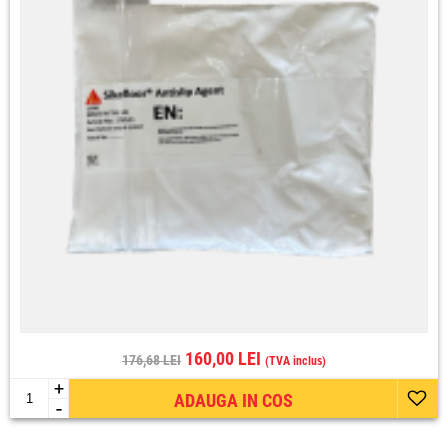
160,00 LEI
176,68 LEI
(TVA inclus)
+
ADAUGA IN COS
-