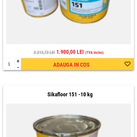
1.900,00 LEI
2.212,72 LEI
(TVA inclus)
+
ADAUGA IN COS
-
Sikafloor 151 -10 kg