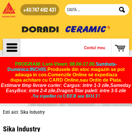
+40 747 482 431
Contul meu
PROGRAM: Luni-Vineri: 08.00-17.00.
Sambata-
Duminica:INCHIS
.
Produsele din stoc magazin se pot
adauga in cos
.
Comenzile Online se expediaza
dupa achitare cu CARD Online,sau Ordin de Plata.
Estimare timp livrare curier: Cargus: intre 1-3 zile,Sameday
EasyBox: intre 2-4 zile,Dragon Star paleti: intre 3-5 zile
.
Nu expediez cu UBER sau BOLT!
Esti aici: Sika Industry
Sika Industry