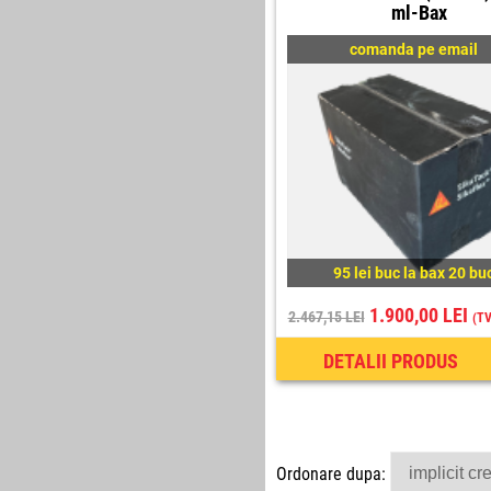
ml-Bax
comanda pe email
95 lei buc la bax 20 bu
1.900,00 LEI
2.467,15 LEI
(TV
DETALII PRODUS
Ordonare dupa: