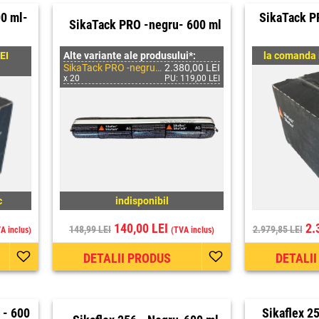
0 ml-
SikaTack P
SikaTack PRO -negru- 600 ml
EI
Alte variante ale produsului*:
la comanda 
SikaTack PRO -negru- 600 ml-Bax
2.380,00 LEI
x 20
PU: 119,00 LEI
c
indisponibil
140,00 LEI
2.
148,99 LEI
2.979,85 LEI
A inclus)
(TVA inclus)
DETALII PRODUS
DETALI
 - 600
Sikaflex 2