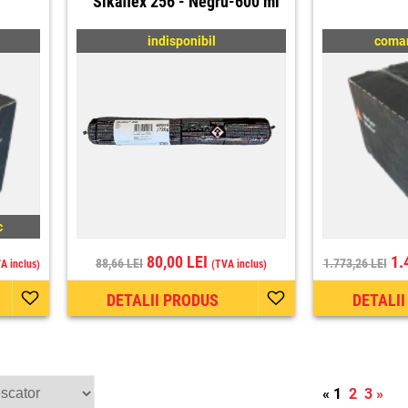
Sikaflex 256 - Negru-600 ml
indisponibil
coman
c
80,00 LEI
1.
88,66 LEI
1.773,26 LEI
A inclus)
(TVA inclus)
DETALII PRODUS
DETALI
«
1
2
3
»