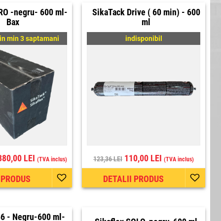
RO -negru- 600 ml-
SikaTack Drive ( 60 min) - 600
Bax
ml
in min 3 saptamani
indisponibil
380,00 LEI
110,00 LEI
123,36 LEI
(TVA inclus)
(TVA inclus)
I PRODUS
DETALII PRODUS
56 - Negru-600 ml-