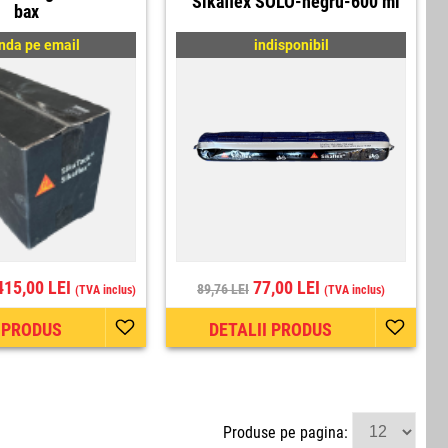
Sikaflex SOLO-negru-600 ml
bax
da pe email
indisponibil
415,00 LEI
77,00 LEI
89,76 LEI
(TVA inclus)
(TVA inclus)
I PRODUS
DETALII PRODUS
Produse pe pagina: