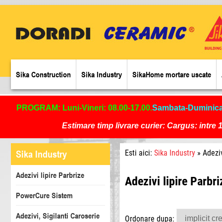
Sika Construction
Sika Industry
SikaHome mortare uscate
PROGRAM: Luni-Vineri: 08.00-17.00.
Sambata-Duminic
Estimare timp livrare curier: Cargus: intre 1
Sika Industry
Esti aici:
Sika Industry
» Adeziv
Adezivi lipire Parbrize
Adezivi lipire Parbri
PowerCure Sistem
Adezivi, Sigilanti Caroserie
Ordonare dupa: