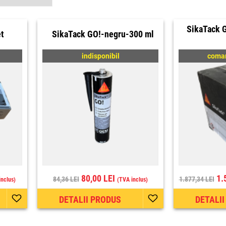
SikaTack 
et
SikaTack GO!-negru-300 ml
indisponibil
coman
80,00 LEI
1.
84,36 LEI
1.877,34 LEI
inclus)
(TVA inclus)
DETALII PRODUS
DETALI