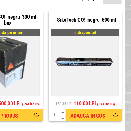
GO!-negru-300 ml-
SikaTack GO!-negru-600 ml
bax
da pe email
indisponibil
500,00 LEI
110,00 LEI
123,36 LEI
(TVA inclus)
(TVA inclus)
+
I PRODUS
ADAUGA IN COS
-