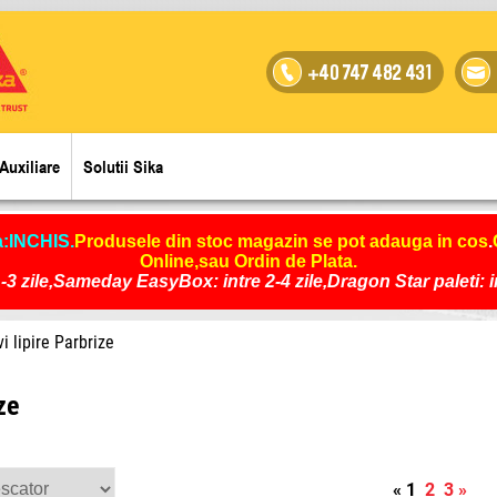
+40 747 482 431
Auxiliare
Solutii Sika
a:INCHIS
.
Produsele din stoc magazin se pot adauga in cos
.
Online,sau Ordin de Plata.
-3 zile,Sameday EasyBox: intre 2-4 zile,Dragon Star paleti: int
i lipire Parbrize
ze
«
1
2
3
»