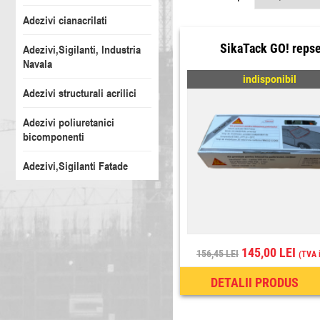
Adezivi cianacrilati
SikaTack GO! reps
Adezivi,Sigilanti, Industria
Navala
indisponibil
Adezivi structurali acrilici
Adezivi poliuretanici
bicomponenti
Adezivi,Sigilanti Fatade
145,00 LEI
156,45 LEI
(TVA 
DETALII PRODUS