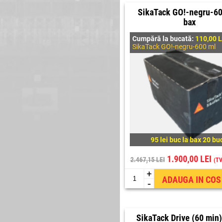
SikaTack GO!-negru-60
bax
Cumpără la bucată:
110,00 L
SikaTack GO!-negru-600 ml
95 lei buc la bax 20 bu
1.900,00 LEI
2.467,15 LEI
(TV
+
ADAUGA IN COS
-
SikaTack Drive (60 min)