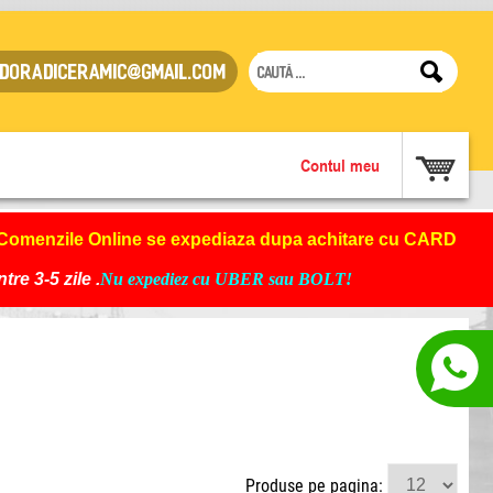
doradiceramic@gmail.com
Contul meu
Comenzile Online se expediaza dupa achitare cu CARD
re 3-5 zile .
Nu expediez cu UBER sau BOLT!
Produse pe pagina: