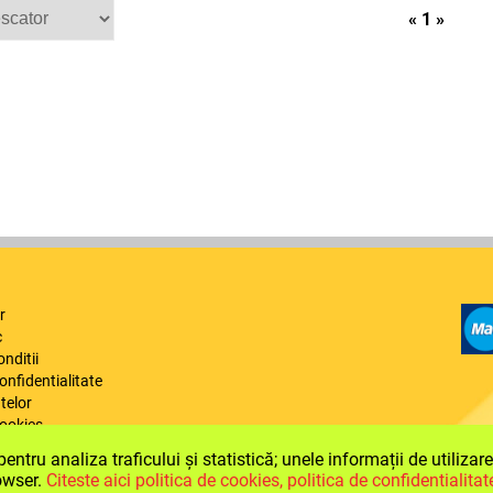
«
1
»
r
c
onditii
confidentialitate
telor
cookies
reclamatii
ntru analiza traficului și statistică; unele informații de utilizar
rowser.
Citeste aici politica de cookies, politica de confidentialitate