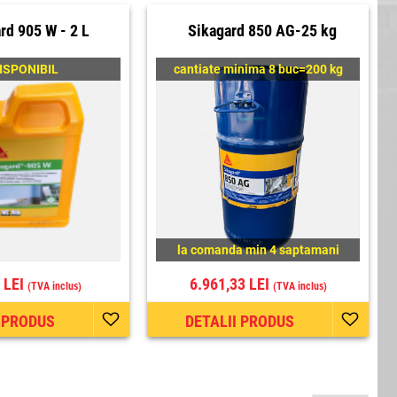
rd 905 W - 2 L
Sikagard 850 AG-25 kg
ISPONIBIL
cantiate minima 8 buc=200 kg
la comanda min 4 saptamani
 LEI
6.961,33 LEI
(TVA inclus)
(TVA inclus)
I PRODUS
DETALII PRODUS