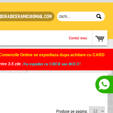
doradiceramic@gmail.com
Contul meu
Comenzile Online se expediaza dupa achitare cu CARD
re 3-5 zile .
Nu expediez cu UBER sau BOLT!
Produse pe pagina: