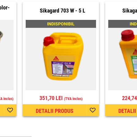
olor-
Sikagard 703 W - 5 L
Sikaga
INDISPONIBIL
IND
351,70 LEI
224,74
A inclus)
(TVA inclus)
DETALII PRODUS
DETALI