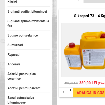
hibrizi
Sigilanti acrilici,bituminosi
Sikagard 73 - 4 K
Sigilanti,spume-rezistente la
foc
Spume poliuretanice
Subturnari
Reparatii
Ancorari
Adezivi pentru placi
ceramice
380,00 LEI
438,43 LEI
(TVA 
Adezivi pentru parchet
+
ADAUGA IN COS
-
Benzi autoadezive
bituminoase