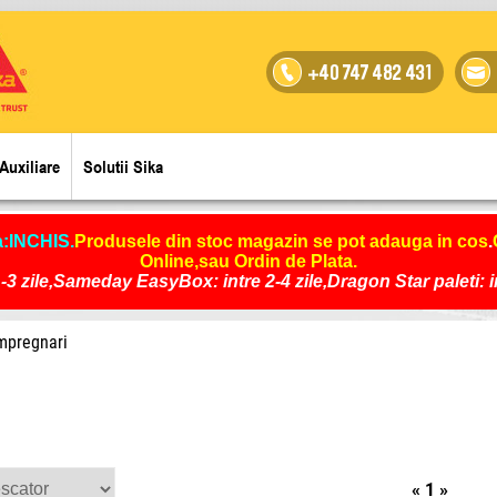
+40 747 482 431
Auxiliare
Solutii Sika
a:INCHIS
.
Produsele din stoc magazin se pot adauga in cos
.
Online,sau Ordin de Plata.
-3 zile,Sameday EasyBox: intre 2-4 zile,Dragon Star paleti: int
mpregnari
«
1
»