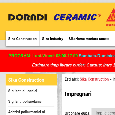
Sika Construction
Sika Industry
SikaHome mortare uscate
PROGRAM: Luni-Vineri: 08.00-17.00.
Sambata-Duminic
Estimare timp livrare curier: Cargus: intre 1
Sika Construction
Esti aici:
Sika Construction
» I
Sigilanti siliconici
Impregnari
Sigilanti poliuretanici
Adezivi poliuretanici si
Ordonare dupa: