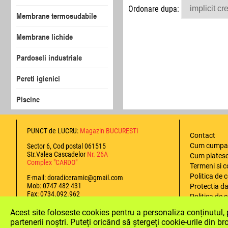
Ordonare dupa:
Membrane termosudabile
Membrane lichide
Pardoseli industriale
Pereti igienici
Piscine
PUNCT de LUCRU:
Magazin BUCURESTI
Contact
Cum cumpa
Sector 6, Cod postal 061515
Str.Valea Cascadelor
Nr. 26A
Cum plates
Complex "CARDO"
Termeni si c
Politica de 
E-mail: doradiceramic@gmail.com
Mob: 0747 482 431
Protectia da
Fax: 0734.092.962
Politica de 
Politica de 
Acest site foloseste cookies pentru a personaliza conținutul, pe
Securizat certificat
ANPC
partenerii noștri. Puteți oricând să ștergeți cookie-urile din b
Certificat de:
Trustindex