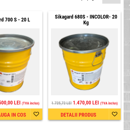
Sikagard 680S - INCOLOR- 20
rd 700 S - 20 L
Kg
500,00 LEI
1.470,00 LEI
1.725,72 LEI
(TVA inclus)
(TVA inclus)
UGA IN COS
DETALII PRODUS