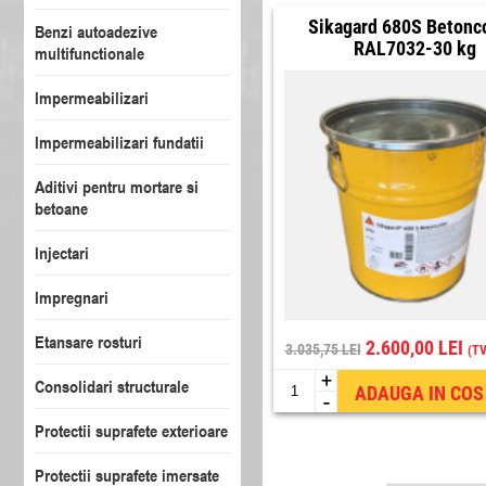
Sikagard 680S Betonc
Benzi autoadezive
RAL7032-30 kg
multifunctionale
Impermeabilizari
Impermeabilizari fundatii
Aditivi pentru mortare si
betoane
Injectari
Impregnari
Etansare rosturi
2.600,00 LEI
3.035,75 LEI
(TV
+
Consolidari structurale
ADAUGA IN COS
-
Protectii suprafete exterioare
Protectii suprafete imersate