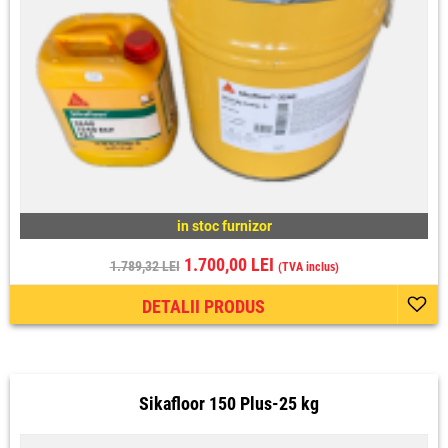
in stoc furnizor
1.700,00 LEI
1.789,32 LEI
(TVA inclus)
DETALII PRODUS
Sikafloor 150 Plus-25 kg