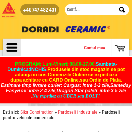
+40 747 482 431
Contul meu
PROGRAM: Luni-Vineri: 08.00-17.00.
Sambata-
Duminica:INCHIS
.
Produsele din stoc magazin se pot
adauga in cos
.
Comenzile Online se expediaza
dupa achitare cu CARD Online,sau Ordin de Plata.
Estimare timp livrare curier: Cargus: intre 1-3 zile,Sameday
EasyBox: intre 2-4 zile,Dragon Star paleti: intre 3-5 zile
.
Nu expediez cu UBER sau BOLT!
Esti aici:
Sika Construction
»
Pardoseli industriale
» Pardoseli
pentru vehicule comerciale