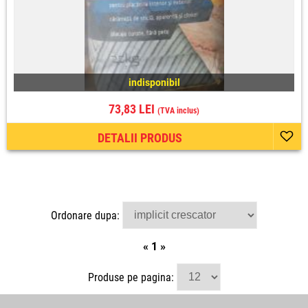
indisponibil
73,83 LEI
(TVA inclus)
DETALII PRODUS
Ordonare dupa:
«
1
»
Produse pe pagina: