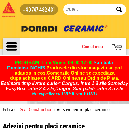
+40 747 482 431
Contul meu
PROGRAM: Luni-Vineri: 08.00-17.00.
Sambata-
Duminica:INCHIS
.
Produsele din stoc magazin se pot
adauga in cos
.
Comenzile Online se expediaza
dupa achitare cu CARD Online,sau Ordin de Plata.
Estimare timp livrare curier: Cargus: intre 1-3 zile,Sameday
EasyBox: intre 2-4 zile,Dragon Star paleti: intre 3-5 zile
.
Nu expediez cu UBER sau BOLT!
Esti aici:
Sika Construction
» Adezivi pentru placi ceramice
Adezivi pentru placi ceramice