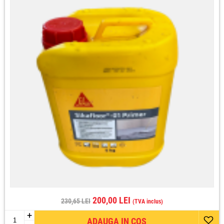
200,00 LEI
230,65 LEI
(TVA inclus)
+
ADAUGA IN COS