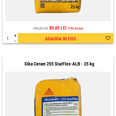
80,00 LEI
106,33 LEI
(TVA inclus)
+
ADAUGA IN COS
-
Sika Ceram 255 StarFlex-ALB - 25 kg