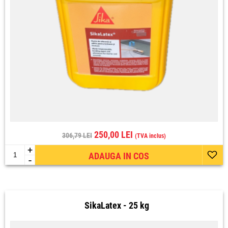
250,00 LEI
306,79 LEI
(TVA inclus)
+
ADAUGA IN COS
-
SikaLatex - 25 kg