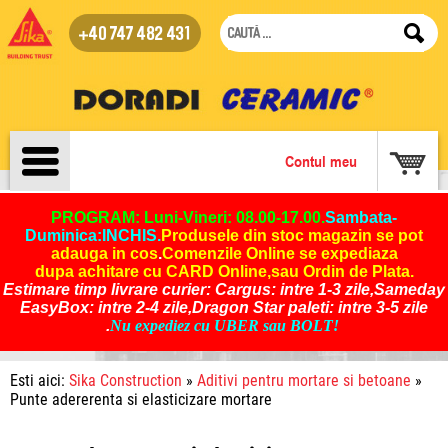
+40 747 482 431
Contul meu
PROGRAM: Luni-Vineri: 08.00-17.00.
Sambata-
Duminica:INCHIS
.
Produsele din stoc magazin se pot
adauga in cos
.
Comenzile Online se expediaza
dupa achitare cu CARD Online,sau Ordin de Plata.
Estimare timp livrare curier: Cargus: intre 1-3 zile,Sameday
EasyBox: intre 2-4 zile,Dragon Star paleti: intre 3-5 zile
.
Nu expediez cu UBER sau BOLT!
Esti aici:
Sika Construction
»
Aditivi pentru mortare si betoane
»
Punte adererenta si elasticizare mortare