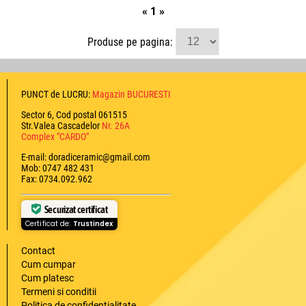
«
1
»
Produse pe pagina:
PUNCT de LUCRU:
Magazin BUCURESTI
Sector 6, Cod postal 061515
Str.Valea Cascadelor
Nr. 26A
Complex "CARDO"
E-mail: doradiceramic@gmail.com
Mob: 0747 482 431
Fax: 0734.092.962
Securizat certificat
Certificat de:
Trustindex
Contact
Cum cumpar
Cum platesc
Termeni si conditii
Politica de confidentialitate