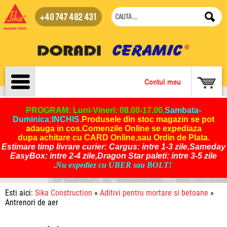
+40 747 482 431
Contul meu
PROGRAM: Luni-Vineri: 08.00-17.00.
Sambata-
Duminica:INCHIS
.
Produsele din stoc magazin se pot
adauga in cos
.
Comenzile Online se expediaza
dupa achitare cu CARD Online,sau Ordin de Plata.
Estimare timp livrare curier: Cargus: intre 1-3 zile,Sameday
EasyBox: intre 2-4 zile,Dragon Star paleti: intre 3-5 zile
.
Nu expediez cu UBER sau BOLT!
Esti aici:
Sika Construction
»
Aditivi pentru mortare si betoane
»
Antrenori de aer