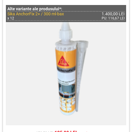
Alte variante ale produsului*:
Sika AnchorFix 2+ / 300 ml-bax
1.400,00 LEI
x 12
PU: 116,67 LEI