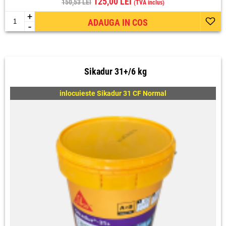
125,00 LEI
150,53 LEI
(TVA inclus)
+
ADAUGA IN COS
-
Sikadur 31+/6 kg
inlocuieste Sikadur 31 CF Normal