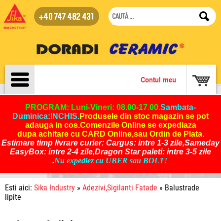
+40 747 482 431
Contul meu
PROGRAM: Luni-Vineri: 08.00-17.00.
Sambata-
Duminica:INCHIS
.
Produsele din stoc magazin se pot
adauga in cos
.
Comenzile Online se expediaza
dupa achitare cu CARD Online,sau Ordin de Plata.
Estimare timp livrare curier: Cargus: intre 1-3 zile,Sameday
EasyBox: intre 2-4 zile,Dragon Star paleti: intre 3-5 zile
.
Nu expediez cu UBER sau BOLT!
Esti aici:
Sika Industry
»
Adezivi,Sigilanti Fatade
» Balustrade
lipite