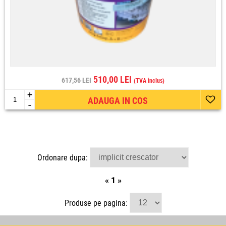
510,00 LEI
617,56 LEI
(TVA inclus)
+
ADAUGA IN COS
-
Ordonare dupa:
«
1
»
Produse pe pagina: