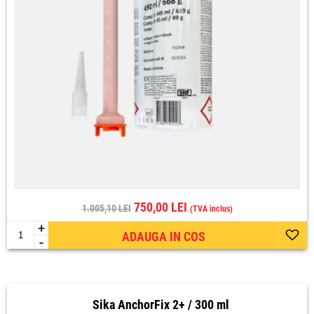
750,00 LEI
1.005,10 LEI
(TVA inclus)
+
ADAUGA IN COS
-
Sika AnchorFix 2+ / 300 ml