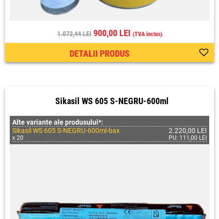
900,00 LEI
1.072,44 LEI
(TVA inclus)
DETALII PRODUS
Sikasil WS 605 S-NEGRU-600ml
Alte variante ale produsului*:
Sikasil WS 605 S-NEGRU-600ml-bax
2.220,00 LEI
x 20
PU: 111,00 LEI