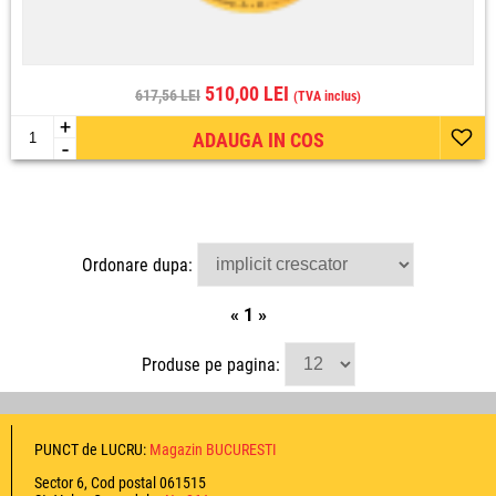
510,00 LEI
617,56 LEI
(TVA inclus)
+
ADAUGA IN COS
-
Ordonare dupa:
«
1
»
Produse pe pagina:
PUNCT de LUCRU:
Magazin BUCURESTI
Sector 6, Cod postal 061515