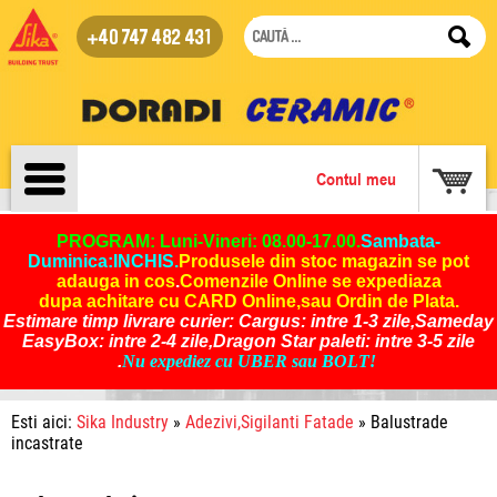
+40 747 482 431
Contul meu
PROGRAM: Luni-Vineri: 08.00-17.00.
Sambata-
Duminica:INCHIS
.
Produsele din stoc magazin se pot
adauga in cos
.
Comenzile Online se expediaza
dupa achitare cu CARD Online,sau Ordin de Plata.
Estimare timp livrare curier: Cargus: intre 1-3 zile,Sameday
EasyBox: intre 2-4 zile,Dragon Star paleti: intre 3-5 zile
.
Nu expediez cu UBER sau BOLT!
Esti aici:
Sika Industry
»
Adezivi,Sigilanti Fatade
» Balustrade
incastrate