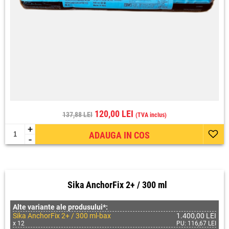
120,00 LEI
137,88 LEI
(TVA inclus)
+
ADAUGA IN COS
-
Sika AnchorFix 2+ / 300 ml
Alte variante ale produsului*:
Sika AnchorFix 2+ / 300 ml-bax
1.400,00 LEI
x 12
PU: 116,67 LEI