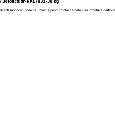
S Betoncolor-RAL7032-30 kg
venti monocomponenta, folosita pentru protectia betonului impotriva carbonatarii