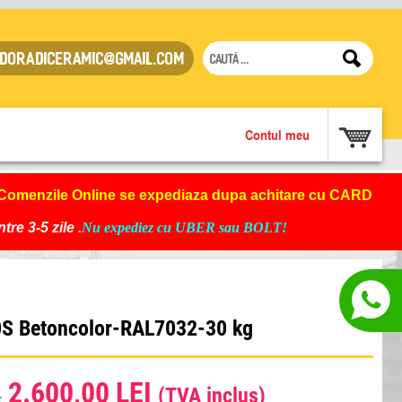
doradiceramic@gmail.com
Contul meu
Comenzile Online se expediaza dupa achitare cu CARD
re 3-5 zile .
Nu expediez cu UBER sau BOLT!
0S Betoncolor-RAL7032-30 kg
2.600,00 LEI
.
(TVA inclus)