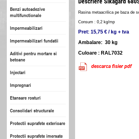
Descriere Sikagard 680
Benzi autoadezive
Rasina metaacrilica pe baza de sol
multifunctionale
Consum : 0,2 kg/mp
Impermeabilizari
Pret: 15,75 € / kg + tva
Impermeabilizari fundatii
Ambalare: 30 kg
Aditivi pentru mortare si
Culoare : RAL7032
betoane
descarca fisier pdf
Injectari
Impregnari
Etansare rosturi
Consolidari structurale
Protectii suprafete exterioare
Protectii suprafete imersate