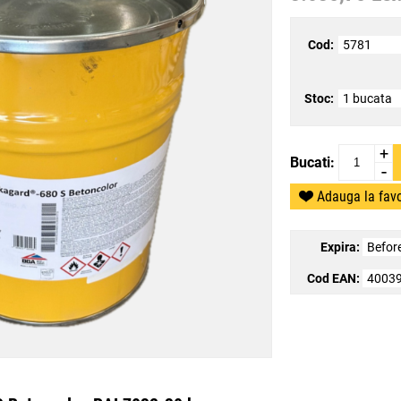
Cod:
5781
Stoc:
1 bucata
+
Bucati:
-
Adauga la favo
Expira:
Befor
Cod EAN:
4003