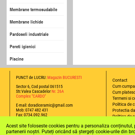
Membrane termosudabile
Membrane lichide
Pardoseli industriale
Pereti igienici
Piscine
PUNCT de LUCRU:
Magazin BUCURESTI
Contact
Cum cumpa
Sector 6, Cod postal 061515
Str.Valea Cascadelor
Nr. 26A
Cum plates
Complex "CARDO"
Termeni si c
Politica de 
E-mail: doradiceramic@gmail.com
Mob: 0747 482 431
Protectia da
Fax: 0734.092.962
Politica de 
Politica de 
Acest site foloseste cookies pentru a personaliza conținutul, pe
Securizat certificat
ANPC
partenerii noștri. Puteți oricând să ștergeți cookie-urile din b
Certificat de:
Trustindex