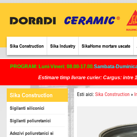
Sika Construction
Sika Industry
SikaHome mortare uscate
PROGRAM: Luni-Vineri: 08.00-17.00.
Sambata-Duminic
Estimare timp livrare curier: Cargus: intre 1
Sika Construction
Esti aici:
Sika Construction
»
I
Sigilanti siliconici
Sigilanti poliuretanici
Adezivi poliuretanici si