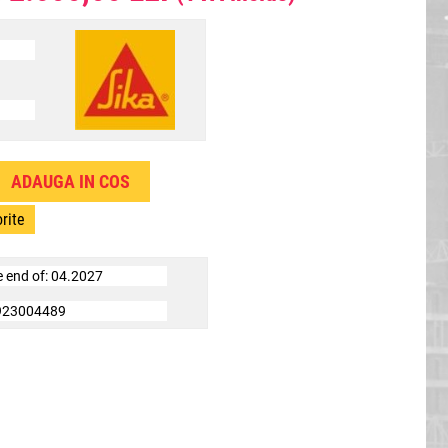
rite
e end of: 04.2027
923004489