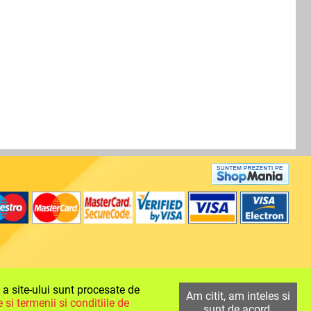
e a site-ului sunt procesate de
Am citit, am inteles si
 si termenii si conditiile de
sunt de acord.