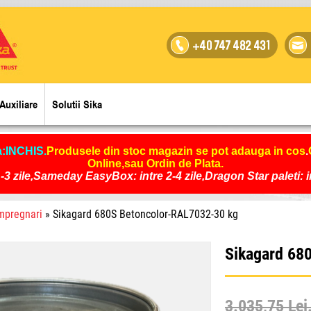
+40 747 482 431
Auxiliare
Solutii Sika
a:INCHIS
.
Produsele din stoc magazin se pot adauga in cos
.
Online,sau Ordin de Plata.
-3 zile,Sameday EasyBox: intre 2-4 zile,Dragon Star paleti: int
mpregnari
» Sikagard 680S Betoncolor-RAL7032-30 kg
Sikagard 68
3.035,75 Lei