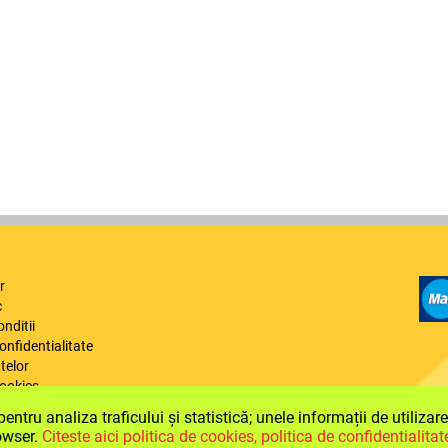
r
c
onditii
confidentialitate
telor
cookies
reclamatii
ntru analiza traficului și statistică; unele informații de utilizar
rowser.
Citeste aici politica de cookies, politica de confidentialitate