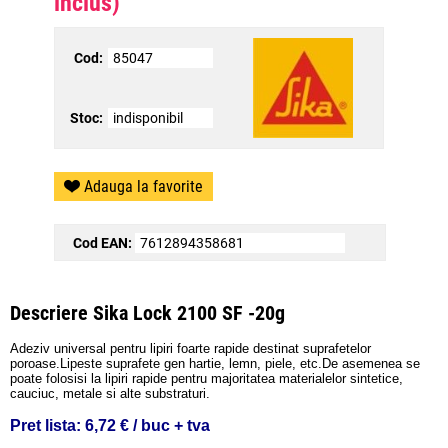
inclus)
Cod:
85047
Stoc:
indisponibil
Adauga la favorite
Cod EAN:
7612894358681
Descriere Sika Lock 2100 SF -20g
Adeziv universal pentru lipiri foarte rapide destinat suprafetelor
poroase.Lipeste suprafete gen hartie, lemn, piele, etc.De asemenea se
poate folosisi la lipiri rapide pentru majoritatea materialelor sintetice,
cauciuc, metale si alte substraturi.
Pret lista
:
6,72 € / buc + tva