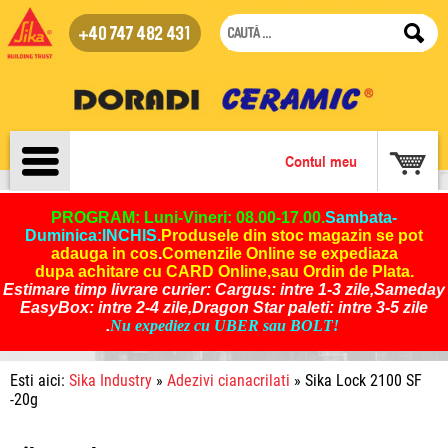
+40 747 482 431
Contul meu
PROGRAM: Luni-Vineri: 08.00-17.00.
Sambata-
Duminica:INCHIS
.
Produsele din stoc magazin se pot
adauga in cos
.
Comenzile Online se expediaza
dupa achitare cu CARD Online,sau Ordin de Plata.
Estimare timp livrare curier: Cargus: intre 1-3 zile,Sameday
EasyBox: intre 2-4 zile,Dragon Star paleti: intre 3-5 zile
.
Nu expediez cu UBER sau BOLT!
Esti aici:
Sika Industry
»
Adezivi cianacrilati
» Sika Lock 2100 SF
-20g