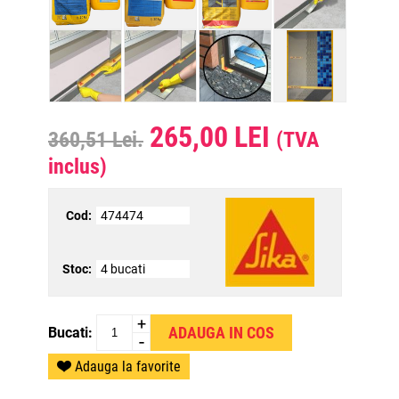
265,00 LEI
360,51 Lei.
(TVA
inclus)
Cod:
474474
Stoc:
4 bucati
+
Bucati:
-
Adauga la favorite