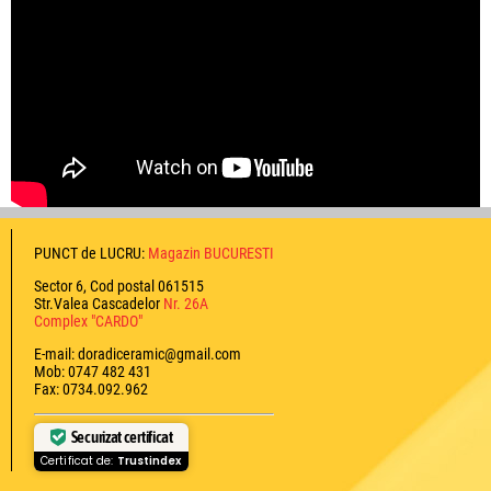
PUNCT de LUCRU:
Magazin BUCURESTI
Sector 6, Cod postal 061515
Str.Valea Cascadelor
Nr. 26A
Complex "CARDO"
E-mail: doradiceramic@gmail.com
Mob: 0747 482 431
Fax: 0734.092.962
Securizat certificat
Certificat de:
Trustindex