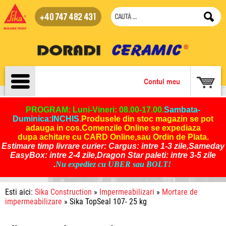
+40 747 482 431
Contul meu
PROGRAM: Luni-Vineri: 08.00-17.00.
Sambata-
Duminica:INCHIS
.
Produsele din stoc magazin se pot
adauga in cos
.
Comenzile Online se expediaza
dupa achitare cu CARD Online,sau Ordin de Plata.
Estimare timp livrare curier: Cargus: intre 1-3 zile,Sameday
EasyBox: intre 2-4 zile,Dragon Star paleti: intre 3-5 zile
.
Nu expediez cu UBER sau BOLT!
Esti aici:
Sika Construction
»
Impermeabilizari
»
Mortare de
impermeabilizare
» Sika TopSeal 107- 25 kg