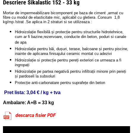
Descriere Sikalastic 152 - 33 kg
Mortar de impermeabilizare bicomponent pe baza de ciment ,armat cu
fibre cu modul de elasticitate mic, aplicabil cu gletiera .Consum 1,8
kg/mp /strat .Se aplica in 2 straturi si se utilizeaza :
Hidroizolație flexibilă și protecție pentru structurile hidrotehnice,
cum ar fi bazine,rezervoare, conducte din beton, poduri si canale
de apa
Hidroizolație pentru băi, dușuri, terase, balcoane și pentru piscine,
inainte de aplicarea finisajului ceramic montat cu adezivi
Hidroizolație si protecție pentru pereți exteriori ce urmeaza a fi
ingropați
Hidroizolație pe partea negativă pentru infiltrații minore prin pereți
și pardoseli la subsoluri
Protecție anti-carbonatare pentru suprafețe din beton
Pret lista:
3,04 € / kg + tva
Ambalare: A+B = 33 kg
descarca fisier PDF