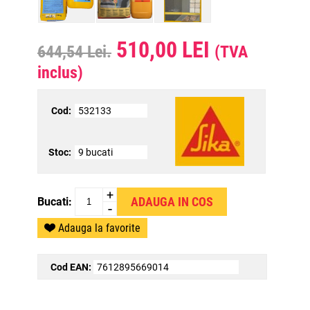
510,00 LEI
644,54 Lei.
(TVA
inclus)
Cod:
532133
Stoc:
9 bucati
+
Bucati:
-
Adauga la favorite
Cod EAN:
7612895669014