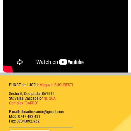
PUNCT de LUCRU:
Magazin BUCURESTI
Sector 6, Cod postal 061515
Str.Valea Cascadelor
Nr. 26A
Complex "CARDO"
E-mail: doradiceramic@gmail.com
Mob: 0747 482 431
Fax: 0734.092.962