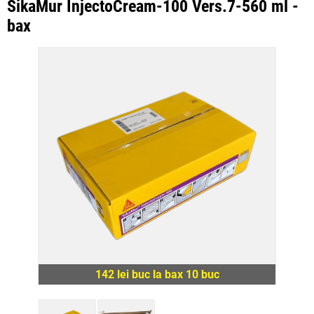
SikaMur InjectoCream-100 Vers.7-560 ml -
bax
142 lei buc la bax 10 buc