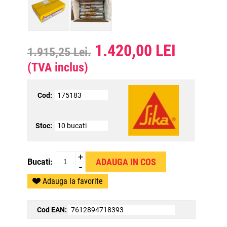
1.420,00 LEI
1.915,25 Lei.
(TVA inclus)
Cod:
175183
Stoc:
10 bucati
+
Bucati:
-
Adauga la favorite
Cod EAN:
7612894718393