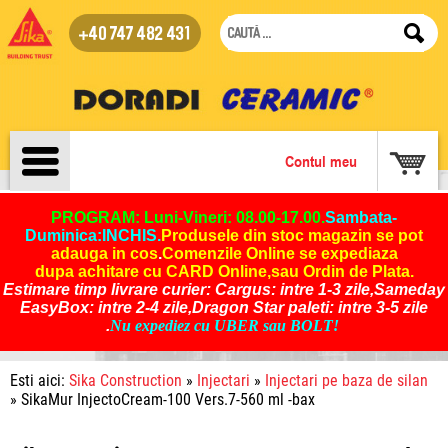
+40 747 482 431
Contul meu
PROGRAM: Luni-Vineri: 08.00-17.00.
Sambata-
Duminica:INCHIS
.
Produsele din stoc magazin se pot
adauga in cos
.
Comenzile Online se expediaza
dupa achitare cu CARD Online,sau Ordin de Plata.
Estimare timp livrare curier: Cargus: intre 1-3 zile,Sameday
EasyBox: intre 2-4 zile,Dragon Star paleti: intre 3-5 zile
.
Nu expediez cu UBER sau BOLT!
Esti aici:
Sika Construction
»
Injectari
»
Injectari pe baza de silan
» SikaMur InjectoCream-100 Vers.7-560 ml -bax