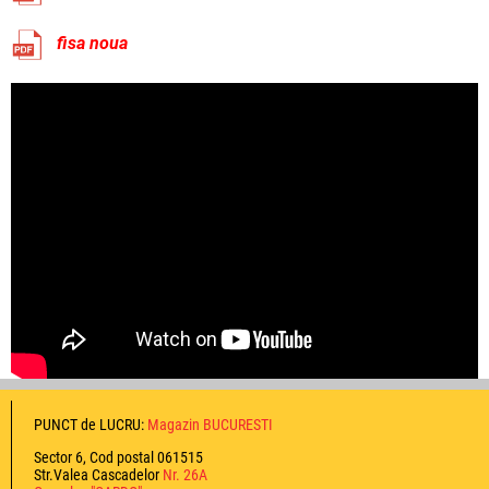
fisa noua
PUNCT de LUCRU:
Magazin BUCURESTI
Sector 6, Cod postal 061515
Str.Valea Cascadelor
Nr. 26A