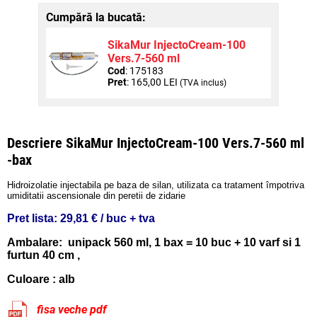
Cumpără la bucată:
SikaMur InjectoCream-100
Vers.7-560 ml
Cod
: 175183
Pret
: 165,00 LEI
(TVA inclus)
Descriere SikaMur InjectoCream-100 Vers.7-560 ml
-bax
Hidroizolatie injectabila pe baza de silan, utilizata ca tratament împotriva
umiditatii ascensionale din peretii de zidarie
Pret lista:
29,81 € / buc + tva
Ambalare: unipack 560 ml, 1 bax = 10 buc + 10 varf si 1
furtun 40 cm ,
Culoare : alb
fisa veche pdf